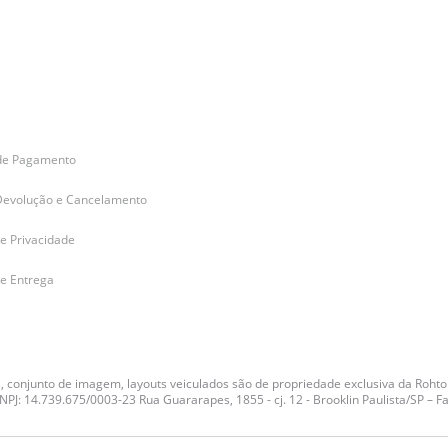
de Pagamento
Devolução e Cancelamento
de Privacidade
de Entrega
es, conjunto de imagem, layouts veiculados são de propriedade exclusiva da Rohto
J: 14.739.675/0003-23 Rua Guararapes, 1855 - cj. 12 - Brooklin Paulista/SP – Fa